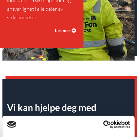
innebære
r å sikre åpenhet og
ansvarlighet i alle deler av
virksomheten
.
Les mer

Vi kan
hjelpe
deg
med
Carl C. Fon AS er en løsningsorientert partner som
veileder deg gjennom hele prosessen, fra planlegging og