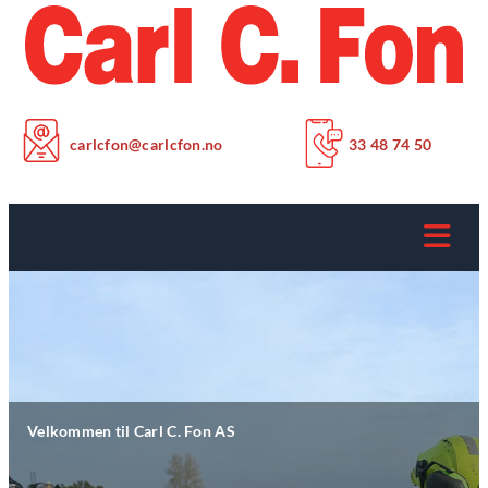
carlcfon@carlcfon.no
33 48 74 50
Velkommen til Carl C. Fon AS