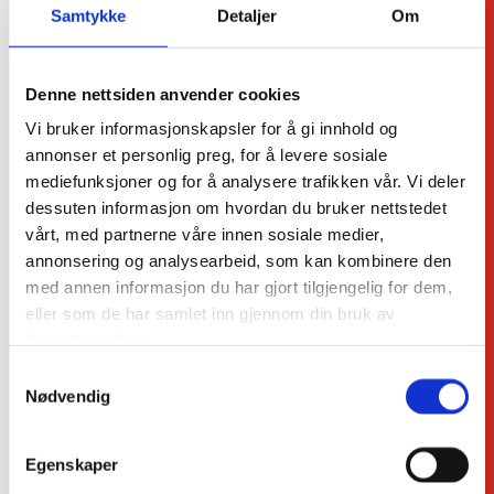
prosjektering til utførelse og oppfølging.
Samtykke
Detaljer
Om
Grunnarbeid
Denne nettsiden anvender cookies
Vi bruker informasjonskapsler for å gi innhold og
Vi utfører grunnarbeid for private og
annonser et personlig preg, for å levere sosiale
næringskunder, inkludert tomteutgraving,
mediefunksjoner og for å analysere trafikken vår. Vi deler
støttemurer og fjerning av oljetanker.
dessuten informasjon om hvordan du bruker nettstedet
vårt, med partnerne våre innen sosiale medier,
annonsering og analysearbeid, som kan kombinere den
Vann og avløp
med annen informasjon du har gjort tilgjengelig for dem,
Vi bygger og rehabiliterer vann- og
eller som de har samlet inn gjennom din bruk av
avløpsanlegg for private, bedrifter og
tjenestene deres.
offentlige prosjekter med høy kvalitet.
Samtykkevalg
Nødvendig
Egenskaper
Vegbygging og -rehabilitering