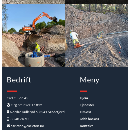
Bedrift
Meny
Carl C. Fon AS
Hjem
Org.nr: 982 015 812
Tjenester

Nordre Kullerød 5, 3241 Sandefjord
Om oss

33 48 74 50
Jobb hos oss

carlcfon@carlcfon.no
Kontakt
